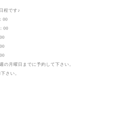
日程です♪
：00
：00
00
00
00
る週の月曜日までに予約して下さい。
加下さい。